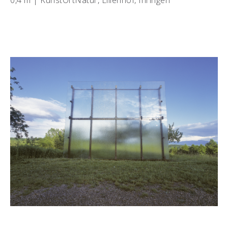
0,4 m | KunstOrtNatur, Lilienhof, Ihringen